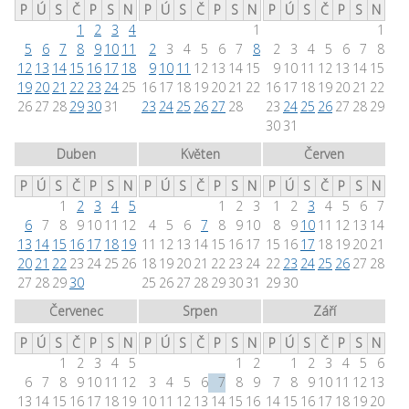
P
Ú
S
Č
P
S
N
P
Ú
S
Č
P
S
N
P
Ú
S
Č
P
S
N
1
2
3
4
1
1
5
6
7
8
9
10
11
2
3
4
5
6
7
8
2
3
4
5
6
7
8
12
13
14
15
16
17
18
9
10
11
12
13
14
15
9
10
11
12
13
14
15
19
20
21
22
23
24
25
16
17
18
19
20
21
22
16
17
18
19
20
21
22
26
27
28
29
30
31
23
24
25
26
27
28
23
24
25
26
27
28
29
30
31
Duben
Květen
Červen
P
Ú
S
Č
P
S
N
P
Ú
S
Č
P
S
N
P
Ú
S
Č
P
S
N
1
2
3
4
5
1
2
3
1
2
3
4
5
6
7
6
7
8
9
10
11
12
4
5
6
7
8
9
10
8
9
10
11
12
13
14
13
14
15
16
17
18
19
11
12
13
14
15
16
17
15
16
17
18
19
20
21
20
21
22
23
24
25
26
18
19
20
21
22
23
24
22
23
24
25
26
27
28
27
28
29
30
25
26
27
28
29
30
31
29
30
Červenec
Srpen
Září
P
Ú
S
Č
P
S
N
P
Ú
S
Č
P
S
N
P
Ú
S
Č
P
S
N
1
2
3
4
5
1
2
1
2
3
4
5
6
6
7
8
9
10
11
12
3
4
5
6
7
8
9
7
8
9
10
11
12
13
13
14
15
16
17
18
19
10
11
12
13
14
15
16
14
15
16
17
18
19
20