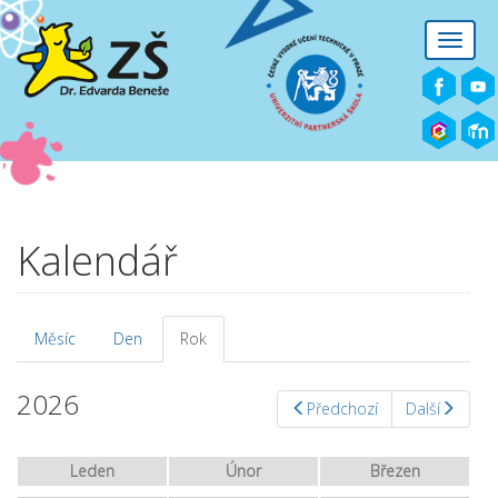
Přejít k hlavnímu obsahu
Toggle
naviga
Kalendář
Měsíc
Den
Rok
(aktivní
Hlavní záložky
záložka)
2026
Předchozí
Další
Leden
Únor
Březen