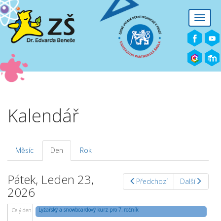
Přejít k hlavnímu obsahu
Toggle
naviga
Kalendář
Měsíc
Den
(aktivní
Rok
Hlavní záložky
záložka)
Pátek, Leden 23,
Předchozí
Další
2026
Lyžařský a snowboardový kurz pro 7. ročník
Celý den