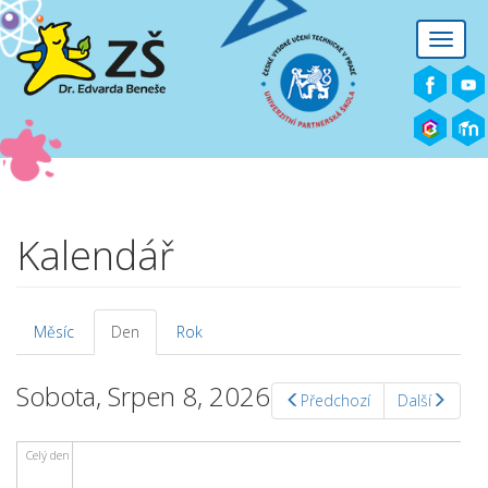
Přejít k hlavnímu obsahu
Toggle
naviga
Kalendář
Měsíc
Den
(aktivní
Rok
Hlavní záložky
záložka)
Sobota, Srpen 8, 2026
Předchozí
Další
Celý den