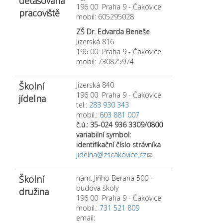
detašovaná
196 00 Praha 9 - Čakovice
pracoviště
mobil: 605295028
ZŠ Dr. Edvarda Beneše
Jizerská 816
196 00 Praha 9 - Čakovice
mobil: 730825974
Školní
Jizerská 840
196 00 Praha 9 - Čakovice
jídelna
tel.:
283 930 343
mobil.:
603 881 007
č.ú.: 35-024 936 3309/0800
variabilní symbol:
identifikační číslo strávníka
jidelna@zscakovice.cz
(link sends e-mail)
Školní
nám. Jiřího Berana 500 -
budova školy
družina
196 00 Praha 9 - Čakovice
mobil.:
731 521 809
email: