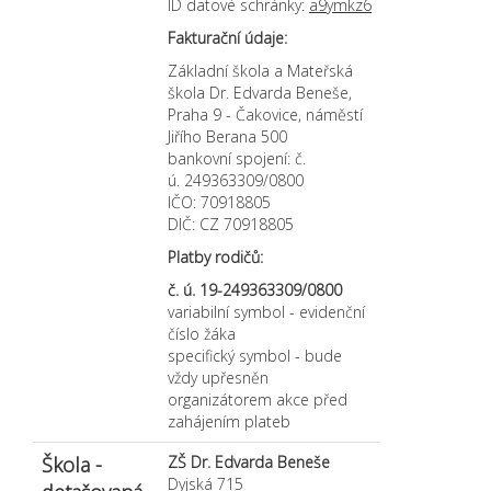
ID datové schránky:
a9ymkz6
mail)
Fakturační údaje:
Základní škola a Mateřská
škola Dr. Edvarda Beneše,
Praha 9 - Čakovice, náměstí
Jiřího Berana 500
bankovní spojení: č.
ú. 249363309/0800
IČO: 70918805
DIČ: CZ 70918805
Platby rodičů:
č. ú. 19-249363309/0800
variabilní symbol - evidenční
číslo žáka
specifický symbol - bude
vždy upřesněn
organizátorem akce před
zahájením plateb
Škola -
ZŠ Dr. Edvarda Beneše
Dyjská 715