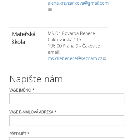
alena.krzyzankova@gmail.com
(link sends e-mail)
Mateřská
MŠ Dr. Edvarda Beneše
Cukrovarská 115
škola
196 00 Praha 9 - Čakovice
email:
ms.drebenese@seznam.cz
(link sends e-
mail)
Napište nám
VAŠE JMÉNO
*
VAŠE E-MAILOVÁ ADRESA
*
PŘEDMĚT
*