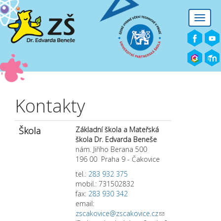
Přejít k hlavnímu obsahu
Toggle
naviga
Kontakty
Škola
Základní škola a Mateřská
škola Dr. Edvarda Beneše
nám. Jiřího Berana 500
196 00 Praha 9 - Čakovice
tel.:
283 932 375
mobil.: 731502832
fax:
283 930 342
email:
zscakovice@zscakovice.cz
(link sends e-