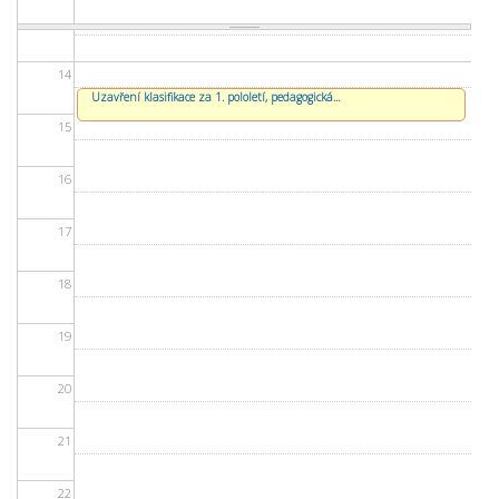
13
14
Uzavření klasifikace za 1. pololetí, pedagogická...
15
16
17
18
19
20
21
22