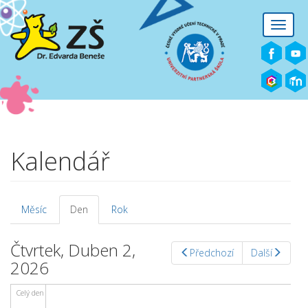
Přejít k hlavnímu obsahu
Toggle
naviga
Před 01
01
02
Kalendář
03
04
Měsíc
Den
(aktivní
Rok
Hlavní záložky
záložka)
05
Čtvrtek, Duben 2,
Předchozí
Další
2026
06
Celý den
07