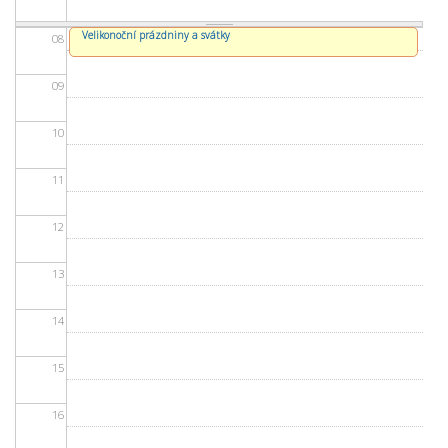
Velikonoční prázdniny a svátky
08
09
10
11
12
13
14
15
16