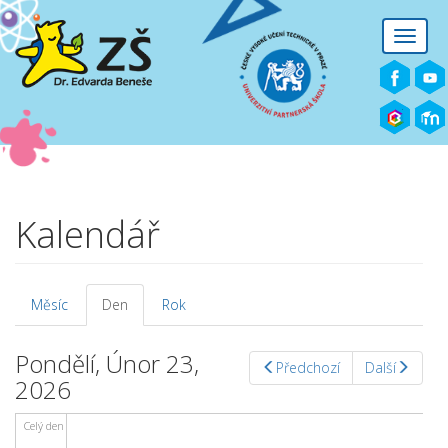
Přejít k hlavnímu obsahu
Toggle
naviga
Před 01
01
02
Kalendář
03
04
Měsíc
Den
(aktivní
Rok
Hlavní záložky
záložka)
05
Pondělí, Únor 23,
Předchozí
Další
2026
06
Celý den
07