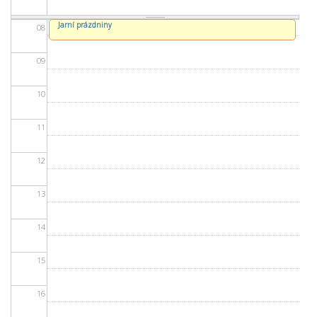
Jarní prázdniny
08
09
10
11
12
13
14
15
16