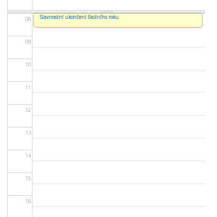
Slavnostní ukončení školního roku
08
09
10
11
12
13
14
15
16