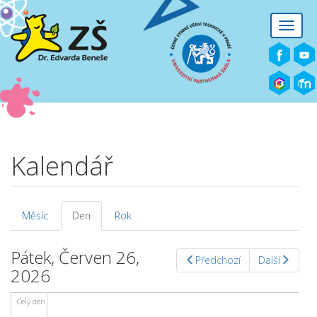
Přejít k hlavnímu obsahu
Toggle
naviga
Před 01
01
02
Kalendář
03
04
Měsíc
Den
(aktivní
Rok
Hlavní záložky
záložka)
05
Pátek, Červen 26,
Předchozí
Další
2026
06
Celý den
07