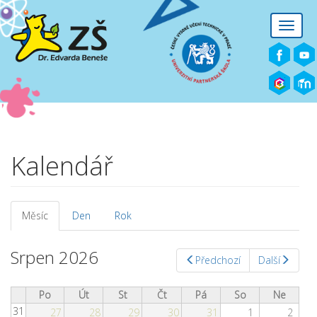
Přejít k hlavnímu obsahu
Toggle
naviga
Kalendář
Měsíc
(aktivní
Den
Rok
Hlavní záložky
záložka)
Srpen 2026
Předchozí
Další
Po
Út
St
Čt
Pá
So
Ne
31
27
28
29
30
31
1
2