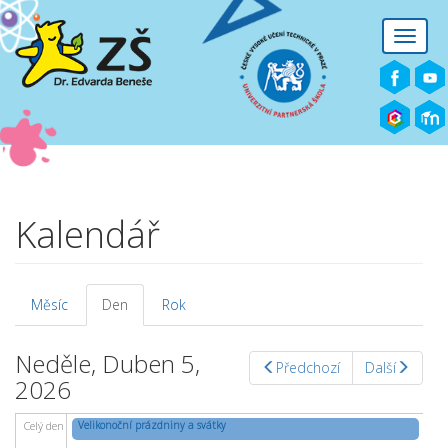
Přejít k hlavnímu obsahu
Toggle
naviga
Kalendář
Měsíc
Den
(aktivní
Rok
Hlavní záložky
záložka)
Neděle, Duben 5,
Předchozí
Další
2026
Velikonoční prázdniny a svátky
Celý den