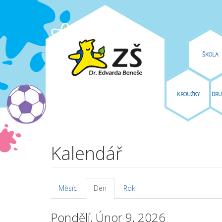
ŠKOLA
KROUŽKY
DRU
Přejít k hlavnímu obsahu
Kalendář
Měsíc
Den
(aktivní
Rok
Hlavní záložky
záložka)
Pondělí, Únor 9, 2026