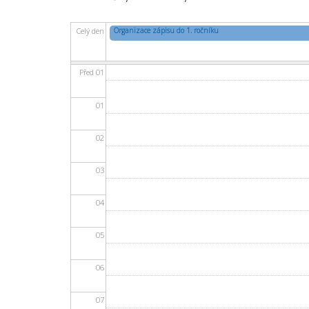
Organizace zápisu do 1. ročníku
Celý den
Před 01
01
02
03
04
05
06
07