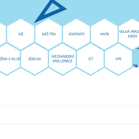
VOLNÁ PRAC
MŠ
NÁŠ TÝM
KONTAKTY
NNTB
MÍSTA
MEZINÁRODNÍ
ŽINA A KLUB
JÍDELNA
ICT
APE
SPOLUPRÁCE