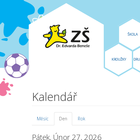
ŠKOLA
KROUŽKY
DRU
Přejít k hlavnímu obsahu
Kalendář
Měsíc
Den
(aktivní
Rok
Hlavní záložky
záložka)
Pátek, Únor 27, 2026