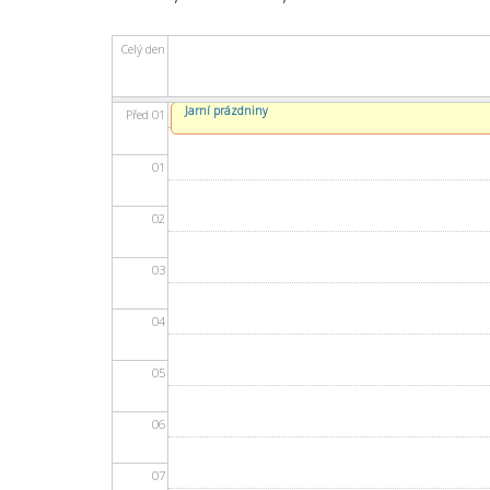
Celý den
Jarní prázdniny
Před 01
01
02
03
04
05
06
07