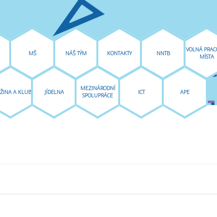
VOLNÁ PRAC
MŠ
NÁŠ TÝM
KONTAKTY
NNTB
MÍSTA
MEZINÁRODNÍ
ŽINA A KLUB
JÍDELNA
ICT
APE
SPOLUPRÁCE