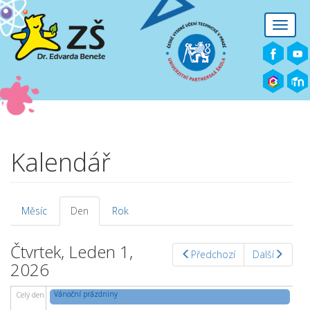
Přejít k hlavnímu obsahu
Toggle
naviga
Kalendář
Měsíc
Den
(aktivní
Rok
Hlavní záložky
záložka)
Čtvrtek, Leden 1,
Předchozí
Další
2026
Vánoční prázdniny
Celý den