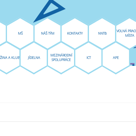
VOLNÁ PRAC
MŠ
NÁŠ TÝM
KONTAKTY
NNTB
MÍSTA
MEZINÁRODNÍ
ŽINA A KLUB
JÍDELNA
ICT
APE
SPOLUPRÁCE