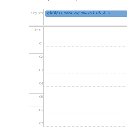
Lyžařský a snowboardový kurz pro 8. a 9. ročník
Celý den
Před 01
01
02
03
04
05
06
07