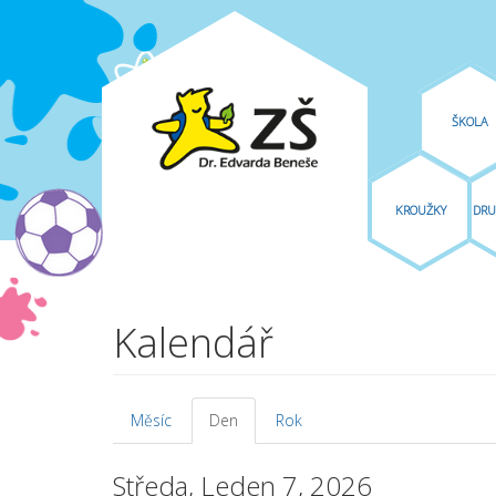
ŠKOLA
KROUŽKY
DRU
Přejít k hlavnímu obsahu
Kalendář
Měsíc
Den
(aktivní
Rok
Hlavní záložky
záložka)
Středa, Leden 7, 2026