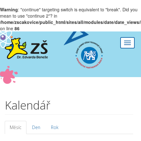
Warning
: "continue" targeting switch is equivalent to "break". Did you
mean to use "continue 2"? in
/home/zscakovice/public_html/sites/all/modules/date/date_views/
on line
86
Přejít k hlavnímu obsahu
Toggle
naviga
Kalendář
Měsíc
(aktivní
Den
Rok
Hlavní záložky
záložka)