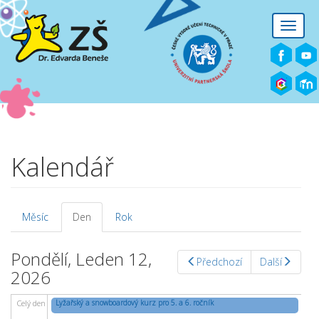
Přejít k hlavnímu obsahu
Toggle
naviga
Kalendář
Měsíc
Den
(aktivní
Rok
Hlavní záložky
záložka)
Pondělí, Leden 12,
Předchozí
Další
2026
Lyžařský a snowboardový kurz pro 5. a 6. ročník
Celý den