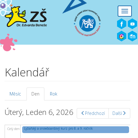
Přejít k hlavnímu obsahu
Toggle
naviga
Kalendář
Měsíc
Den
(aktivní
Rok
Hlavní záložky
záložka)
Úterý, Leden 6, 2026
Předchozí
Další
Lyžařský a snowboardový kurz pro 8. a 9. ročník
Celý den