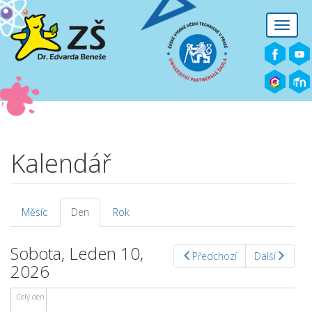
Přejít k hlavnímu obsahu
Toggle
naviga
Kalendář
Měsíc
Den
(aktivní
Rok
Hlavní záložky
záložka)
Sobota, Leden 10,
Předchozí
Další
2026
Celý den