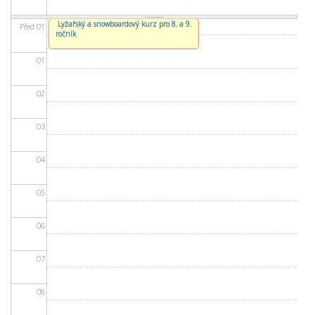
Lyžařský a snowboardový kurz pro 8. a 9.
Před 01
ročník
01
02
03
04
05
06
07
08