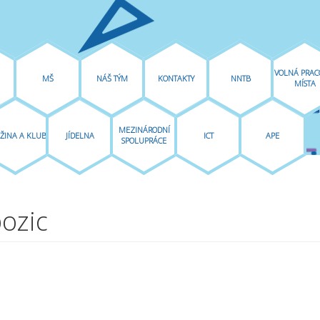
VOLNÁ PRAC
MŠ
NÁŠ TÝM
KONTAKTY
NNTB
MÍSTA
MEZINÁRODNÍ
ŽINA A KLUB
JÍDELNA
ICT
APE
SPOLUPRÁCE
ozic