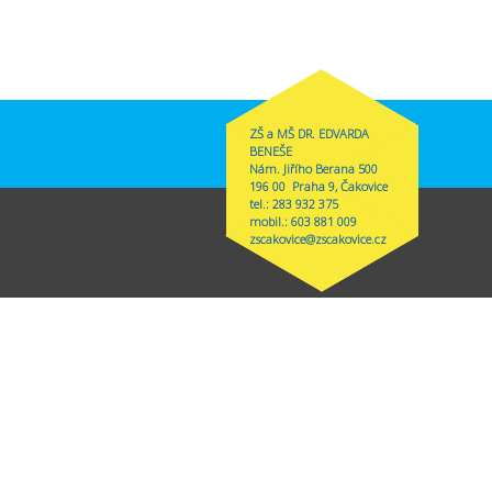
ZŠ a MŠ DR. EDVARDA
BENEŠE
Nám. Jiřího Berana 500
196 00 Praha 9, Čakovice
tel.: 283 932 375
mobil.: 603 881 009
zscakovice@zscakovice.cz
s external)