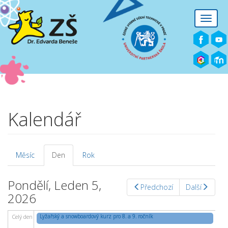
Přejít k hlavnímu obsahu
Toggle
naviga
Kalendář
Měsíc
Den
(aktivní
Rok
Hlavní záložky
záložka)
Pondělí, Leden 5,
Předchozí
Další
2026
Lyžařský a snowboardový kurz pro 8. a 9. ročník
Celý den