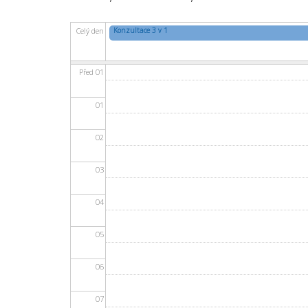
Konzultace 3 v 1
Celý den
Před 01
01
02
03
04
05
06
07