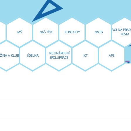
VOLNÁ PRAC
MŠ
NÁŠ TÝM
KONTAKTY
NNTB
MÍSTA
MEZINÁRODNÍ
ŽINA A KLUB
JÍDELNA
ICT
APE
SPOLUPRÁCE