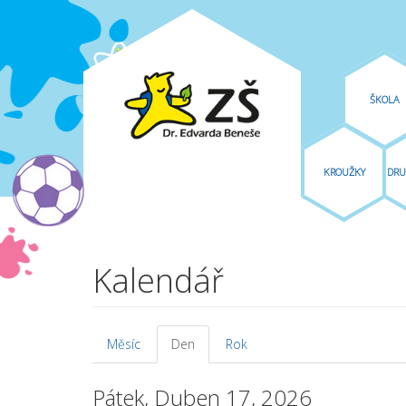
ŠKOLA
KROUŽKY
DRU
Přejít k hlavnímu obsahu
Kalendář
Měsíc
Den
(aktivní
Rok
Hlavní záložky
záložka)
Pátek, Duben 17, 2026