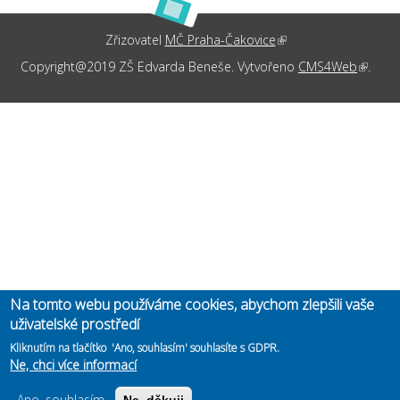
Zřizovatel
MČ Praha-Čakovice
(link is external)
Copyright@2019 ZŠ Edvarda Beneše. Vytvořeno
CMS4Web
(link is
.
externa
Na tomto webu používáme cookies, abychom zlepšili vaše
uživatelské prostředí
Kliknutím na tlačítko 'Ano, souhlasím' souhlasíte s GDPR.
Ne, chci více informací
Ano, souhlasím