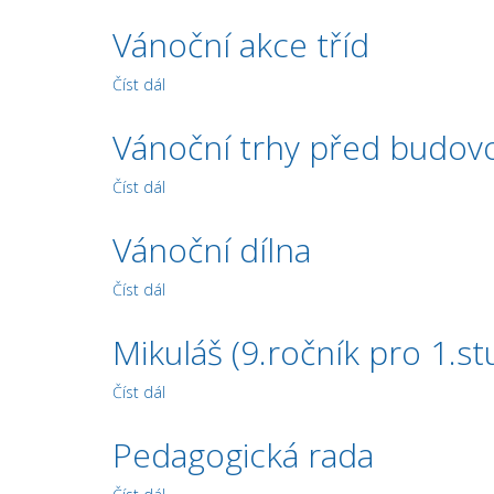
Vánoční akce tříd
Číst dál
Vánoční akce tříd
Vánoční trhy před budovo
Číst dál
Vánoční trhy před budovou v Jizerské
Vánoční dílna
Číst dál
Vánoční dílna
Mikuláš (9.ročník pro 1.s
Číst dál
Mikuláš (9.ročník pro 1.stupeň)
Pedagogická rada