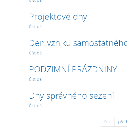
Číst dál
Pedagogická rada
Projektové dny
Číst dál
Projektové dny
Den vzniku samostatného
Číst dál
Den vzniku samostatného československého 
PODZIMNÍ PRÁZDNINY
Číst dál
PODZIMNÍ PRÁZDNINY
Dny správného sezení
Číst dál
Dny správného sezení
first
před