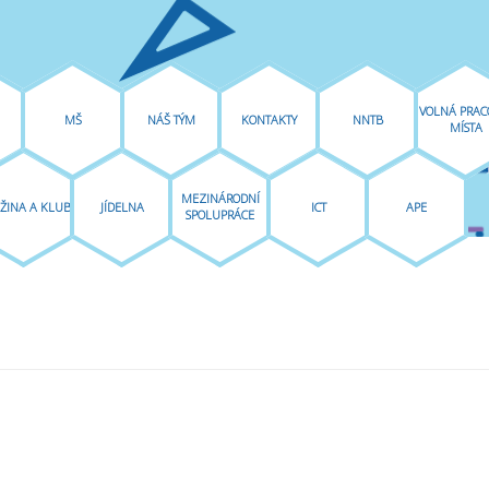
VOLNÁ PRAC
MŠ
NÁŠ TÝM
KONTAKTY
NNTB
MÍSTA
MEZINÁRODNÍ
ŽINA A KLUB
JÍDELNA
ICT
APE
SPOLUPRÁCE