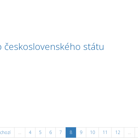
 československého státu
státu
chozí
…
4
5
6
7
8
9
10
11
12
…