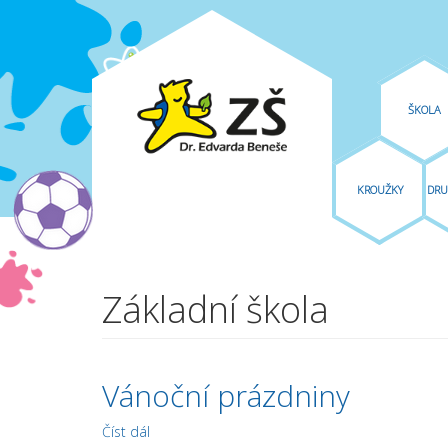
ŠKOLA
KROUŽKY
DRU
Přejít k hlavnímu obsahu
Základní škola
Vánoční prázdniny
Číst dál
Vánoční prázdniny