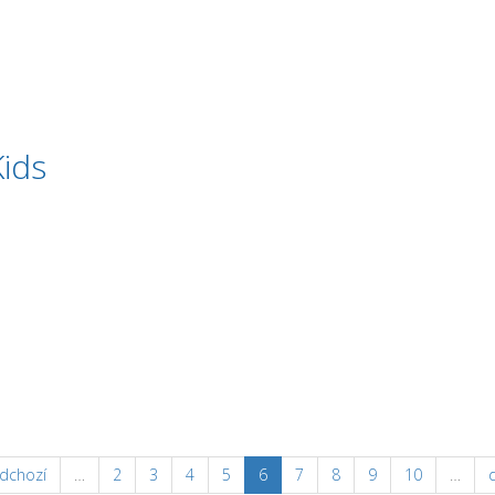
Kids
dchozí
…
2
3
4
5
6
7
8
9
10
…
d