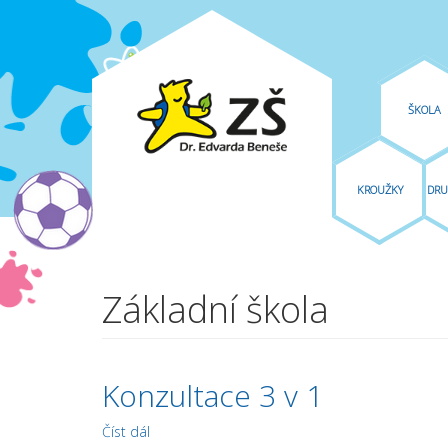
ŠKOLA
KROUŽKY
DRU
Přejít k hlavnímu obsahu
Základní škola
Konzultace 3 v 1
Číst dál
Konzultace 3 v 1