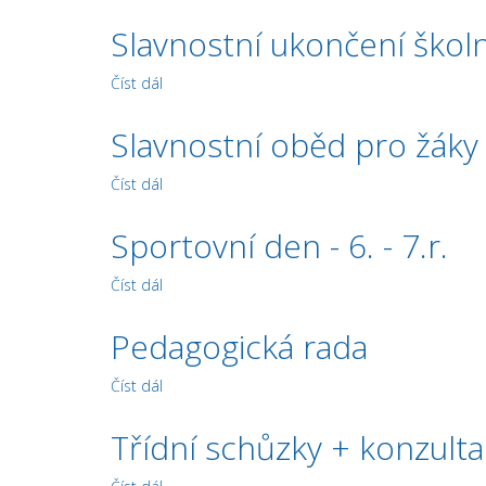
Slavnostní ukončení škol
Číst dál
Slavnostní ukončení školního roku
Slavnostní oběd pro žáky
Číst dál
Slavnostní oběd pro žáky 9.ročníků
Sportovní den - 6. - 7.r.
Číst dál
Sportovní den - 6. - 7.r.
Pedagogická rada
Číst dál
Pedagogická rada
Třídní schůzky + konzult