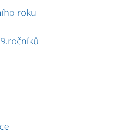
ního roku
 9.ročníků
ace