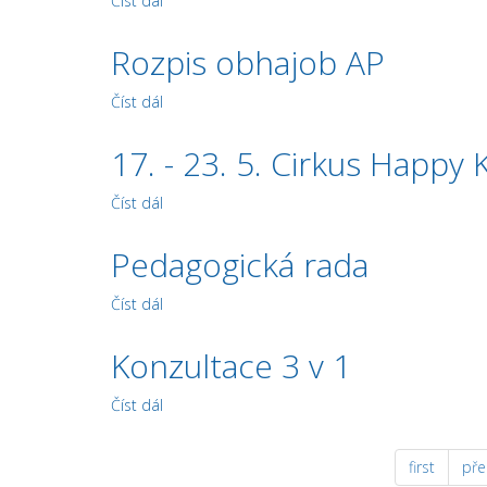
Číst dál
Třídní schůzky + konzultace
Rozpis obhajob AP
Číst dál
Rozpis obhajob AP
17. - 23. 5. Cirkus Happy 
Číst dál
17. - 23. 5. Cirkus Happy Kids
Pedagogická rada
Číst dál
Pedagogická rada
Konzultace 3 v 1
Číst dál
Konzultace 3 v 1
first
pře