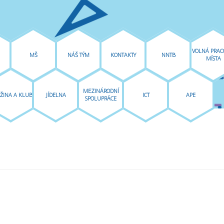
VOLNÁ PRAC
MŠ
NÁŠ TÝM
KONTAKTY
NNTB
MÍSTA
MEZINÁRODNÍ
ŽINA A KLUB
JÍDELNA
ICT
APE
SPOLUPRÁCE