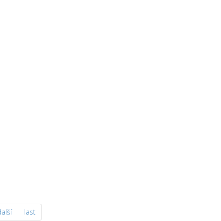
alší
last