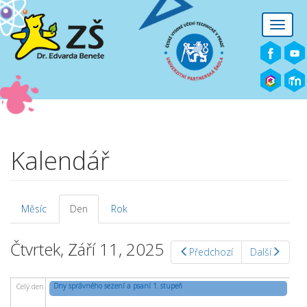
Přejít k hlavnímu obsahu
Toggle
naviga
Kalendář
Měsíc
Den
(aktivní
Rok
Hlavní záložky
záložka)
Čtvrtek, Září 11, 2025
Předchozí
Další
Dny správného sezení a psaní 1. stupeň
Celý den