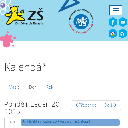
Přejít k hlavnímu obsahu
Toggle
naviga
Kalendář
Měsíc
Den
(aktivní
Rok
Hlavní záložky
záložka)
Pondělí, Leden 20,
Předchozí
Další
2025
3x lyžařský a snowboardový kurz pro 1. a 2. stupeň
Celý den