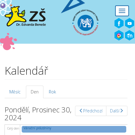
Přejít k hlavnímu obsahu
Toggle
naviga
Kalendář
Měsíc
Den
(aktivní
Rok
Hlavní záložky
záložka)
Pondělí, Prosinec 30,
Předchozí
Další
2024
Vánoční prázdniny
Celý den