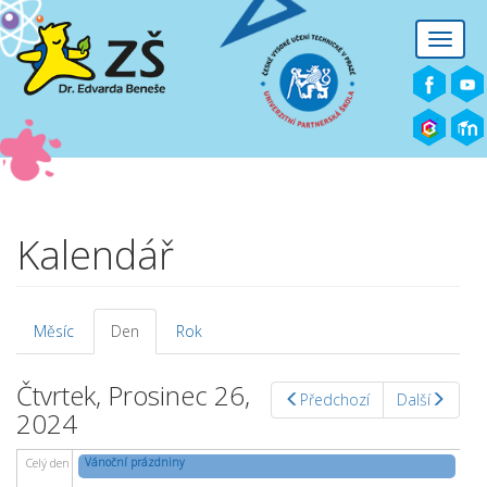
Přejít k hlavnímu obsahu
Toggle
naviga
Kalendář
Měsíc
Den
(aktivní
Rok
Hlavní záložky
záložka)
Čtvrtek, Prosinec 26,
Předchozí
Další
2024
Vánoční prázdniny
Celý den