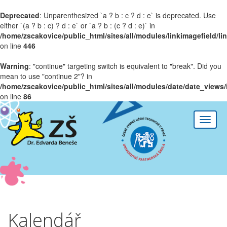
Deprecated
: Unparenthesized `a ? b : c ? d : e` is deprecated. Use
either `(a ? b : c) ? d : e` or `a ? b : (c ? d : e)` in
/home/zscakovice/public_html/sites/all/modules/linkimagefield/l
on line
446
Warning
: "continue" targeting switch is equivalent to "break". Did you
mean to use "continue 2"? in
/home/zscakovice/public_html/sites/all/modules/date/date_views/
on line
86
Přejít k hlavnímu obsahu
Toggle
naviga
Před 01
01
02
Kalendář