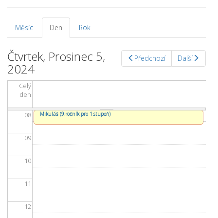
03
04
Měsíc
Den
(aktivní
Rok
Hlavní záložky
záložka)
05
Čtvrtek, Prosinec 5,
Předchozí
Další
2024
06
Celý
07
den
08
Mikuláš (9.ročník pro 1.stupeň)
09
10
11
12