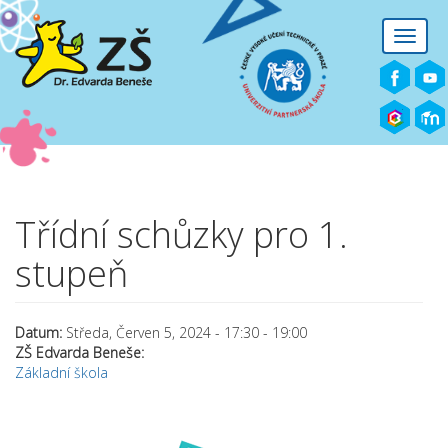
Přejít k hlavnímu obsahu
Toggle
naviga
Třídní schůzky pro 1.
stupeň
Datum:
Středa, Červen 5, 2024 -
17:30
-
19:00
ZŠ Edvarda Beneše:
Základní škola