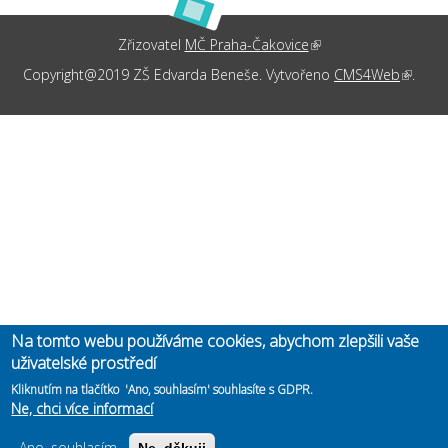
Zřizovatel
MČ Praha-Čakovice
(link is external)
Copyright@2019 ZŠ Edvarda Beneše. Vytvořeno
CMS4Web
(link is
.
externa
Na tomto webu používáme cookies, abychom zlepšili vaše
uživatelské prostředí
Kliknutím na tlačítko 'Ano, souhlasím' souhlasíte s GDPR.
Ne, chci více informací
Ano, souhlasím