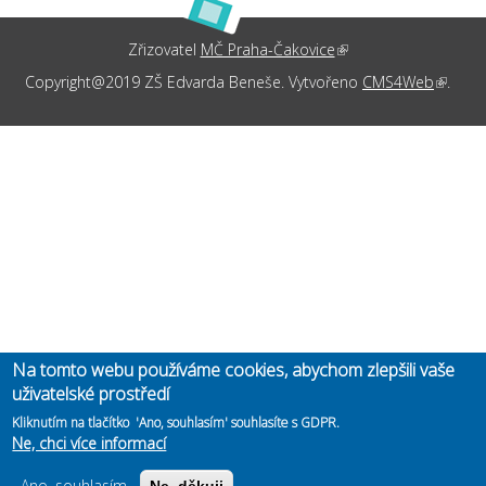
Zřizovatel
MČ Praha-Čakovice
(link is external)
Copyright@2019 ZŠ Edvarda Beneše. Vytvořeno
CMS4Web
(link is
.
externa
Na tomto webu používáme cookies, abychom zlepšili vaše
uživatelské prostředí
Kliknutím na tlačítko 'Ano, souhlasím' souhlasíte s GDPR.
Ne, chci více informací
Ano, souhlasím