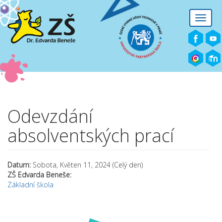
Přejít k hlavnímu obsahu
Toggle
naviga
Odevzdání
absolventských prací
Datum:
Sobota, Květen 11, 2024 (Celý den)
ZŠ Edvarda Beneše:
Základní škola