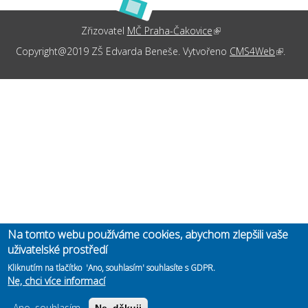
Zřizovatel
MČ Praha-Čakovice
(link is external)
Copyright@2019 ZŠ Edvarda Beneše. Vytvořeno
CMS4Web
(link is
.
externa
Na tomto webu používáme cookies, abychom zlepšili vaše
uživatelské prostředí
Kliknutím na tlačítko 'Ano, souhlasím' souhlasíte s GDPR.
Ne, chci více informací
Ano, souhlasím