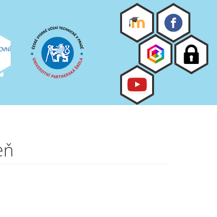
OVNÍ
eň