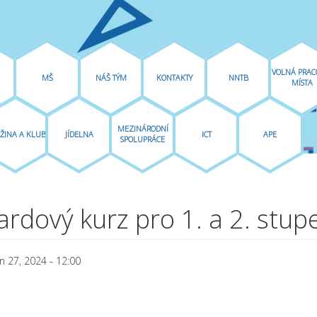
VOLNÁ PRAC
MŠ
NÁŠ TÝM
KONTAKTY
NNTB
MÍSTA
MEZINÁRODNÍ
ŽINA A KLUB
JÍDELNA
ICT
APE
SPOLUPRÁCE
rdový kurz pro 1. a 2. stup
 27, 2024 - 12:00