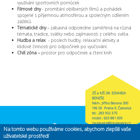
využívání sportovních pomůcek
Filmové dny
- promítání oblíbených filmů a pohádek
spojené s příjemnou atmosférou a společným sdílením
zážitků.
Tématické dny -
zábavná odpoledne zaměřená na různá
témata, tradice, svátky nebo zajímavosti z celého světa.
Hudba a relax
- poslech hudby, relaxační aktivity a
klidové činnosti pro odpočinek po vyučování.
Chill zóna –
prostor pro odpočinek a čtení knih
ZŠ a MŠ DR. EDVARDA
BENEŠE
Nám. Jiřího Berana 500
196 00 Praha 9, Čakovice
tel.: 283 932 375
mobil.: 603 881 009
zscakovice@zscakovice.cz
Na tomto webu používáme cookies, abychom zlepšili vaše
uživatelské prostředí