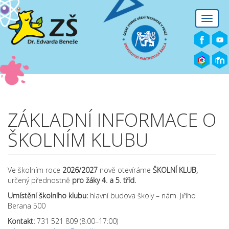
Přejít k hlavnímu obsahu
Toggle
naviga
ZÁKLADNÍ INFORMACE O
ŠKOLNÍM KLUBU
Ve školním roce
2026/2027
nově otevíráme
ŠKOLNÍ KLUB,
určený přednostně
pro žáky 4. a 5. tříd.
Umístění školního klubu:
hlavní budova školy – nám. Jiřího
Berana 500
Kontakt:
731 521 809 (8:00–17:00)