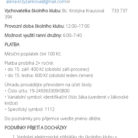
alena.krzyzankova@gmail.com
(link sends e-mail)
Vychovatelka školního klubu:
Bc. Kristýna Krausová 733 737
394
Provozní doba školního klubu:
12:00–17:00
Možnost využití ranní družiny:
6:00–7:40
PLATBA
Měsíční poplatek činí 100 Kč.
Platba probíhá 2× ročně:
• do 15. září: 400 Kč (období září-prosinec)
• do 15. ledna: 600 Kč (období leden-červen)
Úhradu provádějte převodem na účet školy:
• Číslo účtu: 19-249363309/0800
• Variabilní symbol: identifikační číslo žáka (uvedené v žákovské
knížce)
• Specifický symbol: 1112
Do poznámky pro příjemce uveďte jméno dítěte.
PODMÍNKY PŘIJETÍ A DOCHÁZKY
Vyplnění elektronické přihlášky do školního klubu v