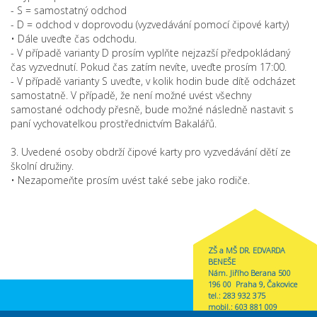
- S = samostatný odchod
- D = odchod v doprovodu (vyzvedávání pomocí čipové karty)
• Dále uveďte čas odchodu.
- V případě varianty D prosím vyplňte nejzazší předpokládaný
čas vyzvednutí. Pokud čas zatím nevíte, uveďte prosím 17:00.
- V případě varianty S uveďte, v kolik hodin bude dítě odcházet
samostatně. V případě, že není možné uvést všechny
samostané odchody přesně, bude možné následně nastavit s
paní vychovatelkou prostřednictvím Bakalářů.
3. Uvedené osoby obdrží čipové karty pro vyzvedávání dětí ze
školní družiny.
• Nezapomeňte prosím uvést také sebe jako rodiče.
ZŠ a MŠ DR. EDVARDA
BENEŠE
Nám. Jiřího Berana 500
196 00 Praha 9, Čakovice
tel.: 283 932 375
mobil.: 603 881 009