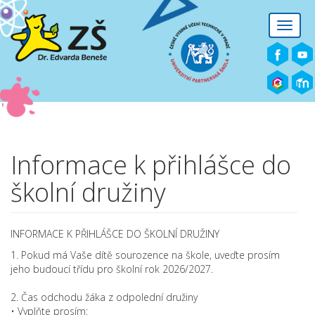
Přejít k hlavnímu obsahu
Toggle
naviga
Informace k přihlášce do
školní družiny
INFORMACE K PŘIHLÁŠCE DO ŠKOLNÍ DRUŽINY
1. Pokud má Vaše dítě sourozence na škole, uveďte prosím
jeho budoucí třídu pro školní rok 2026/2027.
2. Čas odchodu žáka z odpolední družiny
• Vyplňte prosím: