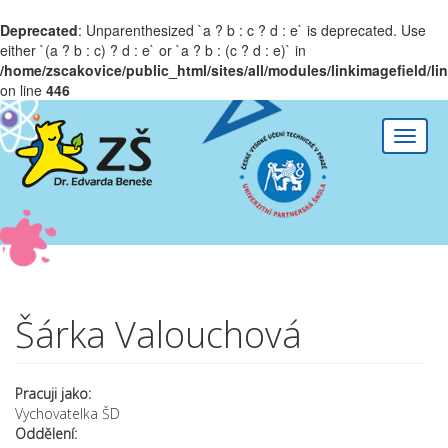
Deprecated
: Unparenthesized `a ? b : c ? d : e` is deprecated. Use
either `(a ? b : c) ? d : e` or `a ? b : (c ? d : e)` in
/home/zscakovice/public_html/sites/all/modules/linkimagefield/l
on line
446
Přejít k hlavnímu obsahu
Toggle
naviga
Šárka Valouchová
Pracuji jako:
Vychovatelka ŠD
Oddělení: