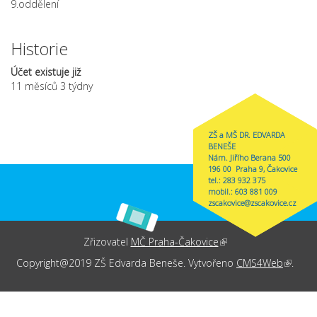
9.oddělení
Historie
Účet existuje již
11 měsíců 3 týdny
ZŠ a MŠ DR. EDVARDA
BENEŠE
Nám. Jiřího Berana 500
196 00 Praha 9, Čakovice
tel.: 283 932 375
mobil.: 603 881 009
zscakovice@zscakovice.cz
Zřizovatel
MČ Praha-Čakovice
(link is external)
Copyright@2019 ZŠ Edvarda Beneše. Vytvořeno
CMS4Web
(link is
.
externa