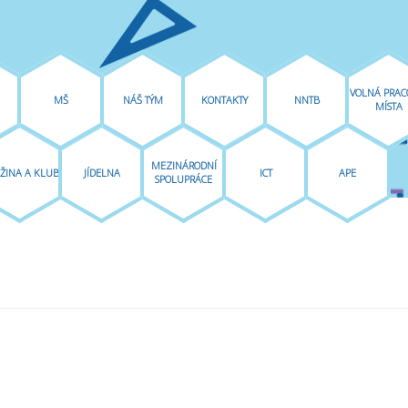
VOLNÁ PRAC
MŠ
NÁŠ TÝM
KONTAKTY
NNTB
MÍSTA
MEZINÁRODNÍ
ŽINA A KLUB
JÍDELNA
ICT
APE
SPOLUPRÁCE