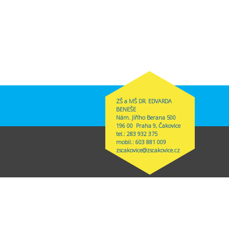
ZŠ a MŠ DR. EDVARDA
BENEŠE
Nám. Jiřího Berana 500
196 00 Praha 9, Čakovice
tel.: 283 932 375
mobil.: 603 881 009
zscakovice@zscakovice.cz
s external)