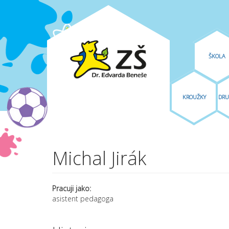
ŠKOLA
KROUŽKY
DRU
Přejít k hlavnímu obsahu
Michal Jirák
Pracuji jako:
asistent pedagoga