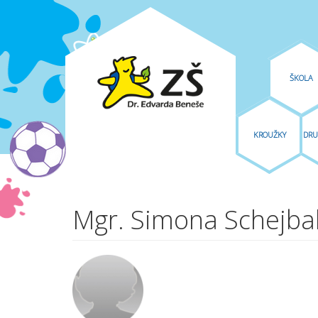
ŠKOLA
KROUŽKY
DRU
Přejít k hlavnímu obsahu
Mgr. Simona Schejba