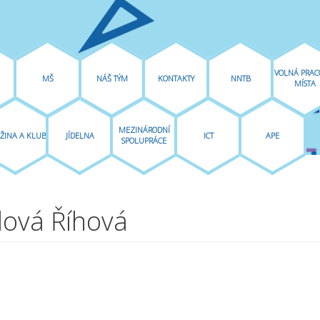
VOLNÁ PRAC
MŠ
NÁŠ TÝM
KONTAKTY
NNTB
MÍSTA
MEZINÁRODNÍ
ŽINA A KLUB
JÍDELNA
ICT
APE
SPOLUPRÁCE
lová Říhová