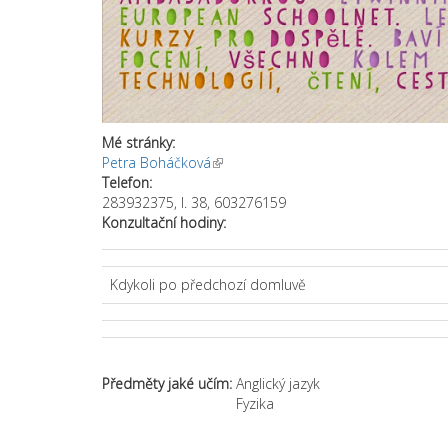
Mé stránky:
Petra Boháčková
(link is external)
Telefon:
283932375, l. 38, 603276159
Konzultační hodiny:
Kdykoli po předchozí domluvě
Předměty jaké učím:
Anglický jazyk
Fyzika