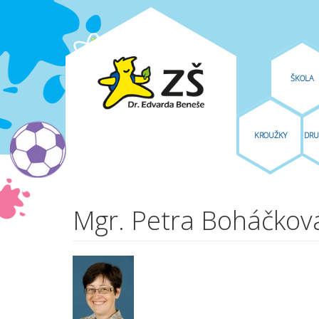
ŠKOLA
KROUŽKY
DRU
Přejít k hlavnímu obsahu
Mgr. Petra Boháčkov