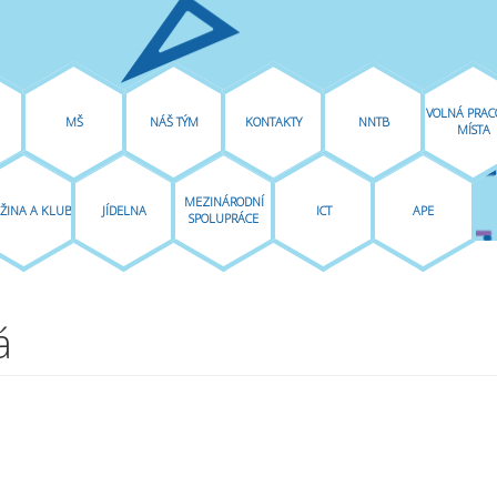
VOLNÁ PRAC
MŠ
NÁŠ TÝM
KONTAKTY
NNTB
MÍSTA
MEZINÁRODNÍ
ŽINA A KLUB
JÍDELNA
ICT
APE
SPOLUPRÁCE
á