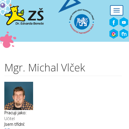
Přejít k hlavnímu obsahu
Toggle
naviga
Mgr. Michal Vlček
Pracuji jako:
Učitel
Jsem třídní: