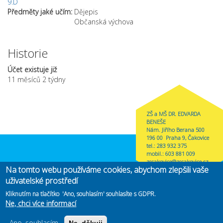
9.D
Předměty jaké učím:
Dějepis
Občanská výchova
Historie
Účet existuje již
11 měsíců 2 týdny
ZŠ a MŠ DR. EDVARDA
BENEŠE
Nám. Jiřího Berana 500
196 00 Praha 9, Čakovice
tel.: 283 932 375
mobil.: 603 881 009
zscakovice@zscakovice.cz
Na tomto webu používáme cookies, abychom zlepšili vaše
uživatelské prostředí
Zřizovatel
MČ Praha-Čakovice
(link is external)
Kliknutím na tlačítko 'Ano, souhlasím' souhlasíte s GDPR.
Ne, chci více informací
Copyright@2019 ZŠ Edvarda Beneše. Vytvořeno
CMS4Web
(link is
.
externa
Ano, souhlasím