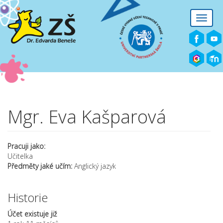
Přejít k hlavnímu obsahu
Toggle
naviga
Mgr. Eva Kašparová
Pracuji jako:
Učitelka
Předměty jaké učím:
Anglický jazyk
Historie
Účet existuje již