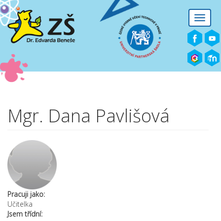
Přejít k hlavnímu obsahu
Toggle
naviga
Mgr. Dana Pavlišová
Pracuji jako:
Učitelka
Jsem třídní: