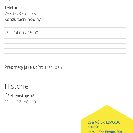
4.D
Telefon:
283932375, l. 58
Konzultační hodiny:
ST: 14.00 - 15.00
Předměty jaké učím:
1. stupeň
Historie
Účet existuje již
11 let 12 měsíců
ZŠ a MŠ DR. EDVARDA
BENEŠE
Nám. Jiřího Berana 500