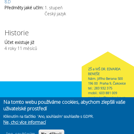
8.D
Předměty jaké učím:
1. stupeň
Český jazyk
Historie
Účet existuje již
4 roky 11 měsíců
ZŠ a MŠ DR. EDVARDA
BENEŠE
Nám. Jiřího Berana 500
196 00 Praha 9, Čakovice
tel.: 283 932 375
mobil.: 603 881 009
zscakovice@zscakovice.cz
Na tomto webu používáme cookies, abychom zlepšili vaše
uživatelské prostředí
Zřizovatel
MČ Praha-Čakovice
(link is external)
Kliknutím na tlačítko 'Ano, souhlasím' souhlasíte s GDPR.
Ne, chci více informací
Copyright@2019 ZŠ Edvarda Beneše. Vytvořeno
CMS4Web
(link is
.
externa
Ano, souhlasím