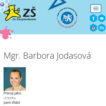
Přejít k hlavnímu obsahu
Toggle
naviga
Mgr. Barbora Jodasová
Pracuji jako:
Učitelka
Jsem třídní: