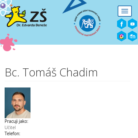
Přejít k hlavnímu obsahu
Toggle
naviga
Bc. Tomáš Chadim
Pracuji jako:
Učitel
Telefon: