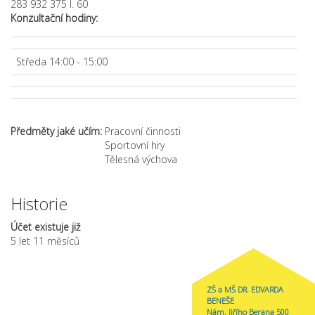
283 932 375 l. 60
Konzultační hodiny:
Středa 14:00 - 15:00
Předměty jaké učím:
Pracovní činnosti
Sportovní hry
Tělesná výchova
Historie
Účet existuje již
5 let 11 měsíců
ZŠ a MŠ DR. EDVARDA
BENEŠE
Nám. Jiřího Berana 500