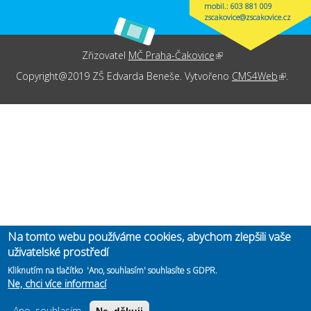
mobil.: 603 881 009
zscakovice@zscakovice.cz
Zřizovatel
MČ Praha-Čakovice
(link is external)
Copyright@2019 ZŠ Edvarda Beneše. Vytvořeno
CMS4Web
(link is
.
externa
Na tomto webu používáme cookies, abychom zlepšili vaše
uživatelské prostředí
Kliknutím na tlačítko 'Ano, souhlasím' souhlasíte s GDPR.
Ne, chci více informací
Ano, souhlasím