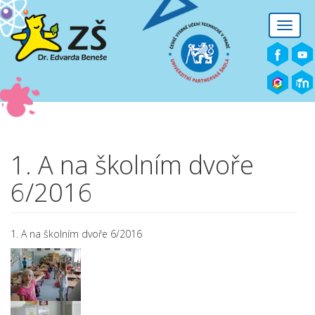
Přejít k hlavnímu obsahu
Toggle
naviga
1. A na školním dvoře
6/2016
1. A na školním dvoře 6/2016