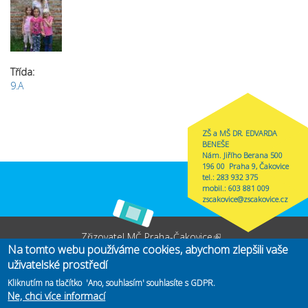
Třída:
9.A
ZŠ a MŠ DR. EDVARDA
BENEŠE
Nám. Jiřího Berana 500
196 00 Praha 9, Čakovice
tel.: 283 932 375
mobil.: 603 881 009
zscakovice@zscakovice.cz
Zřizovatel
MČ Praha-Čakovice
(link is external)
Na tomto webu používáme cookies, abychom zlepšili vaše
Copyright@2019 ZŠ Edvarda Beneše. Vytvořeno
CMS4Web
(link is
.
uživatelské prostředí
externa
Kliknutím na tlačítko 'Ano, souhlasím' souhlasíte s GDPR.
Ne, chci více informací