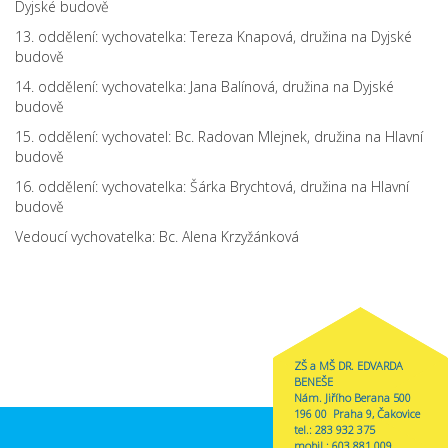
Dyjské budově
13. oddělení: vychovatelka: Tereza Knapová, družina na Dyjské
budově
14. oddělení: vychovatelka: Jana Balínová, družina na Dyjské
budově
15. oddělení: vychovatel: Bc. Radovan Mlejnek, družina na Hlavní
budově
16. oddělení: vychovatelka: Šárka Brychtová, družina na Hlavní
budově
Vedoucí vychovatelka: Bc. Alena Krzyžánková
ZŠ a MŠ DR. EDVARDA
BENEŠE
Nám. Jiřího Berana 500
196 00 Praha 9, Čakovice
tel.: 283 932 375
mobil.: 603 881 009