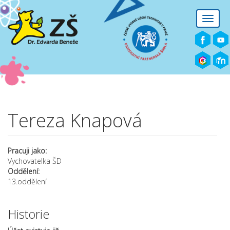
Přejít k hlavnímu obsahu
Toggle
naviga
Tereza Knapová
Pracuji jako:
Vychovatelka ŠD
Oddělení:
13.oddělení
Historie