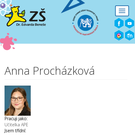
Přejít k hlavnímu obsahu
Toggle
naviga
Anna Procházková
Pracuji jako:
Učitelka APE
Jsem třídní: