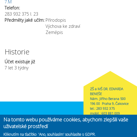
7.M
Telefon:
283 932 375 l. 23
Předměty jaké učím:
Přírodopis
Výchova ke zdraví
Zeměpis
Historie
Účet existuje již
7 let 3 týdny
ZŠ a MŠ DR. EDVARDA
BENEŠE
Nám. Jiřího Berana 500
196 00 Praha 9, Čakovice
tel.: 283 932 375
mobil.: 603 881 009
zscakovice@zscakovice.cz
Na tomto webu používáme cookies, abychom zlepšili vaše
uživatelské prostředí
Kliknutím na tlačítko 'Ano, souhlasím' souhlasíte s GDPR.
Zřizovatel
MČ Praha-Čakovice
(link is external)