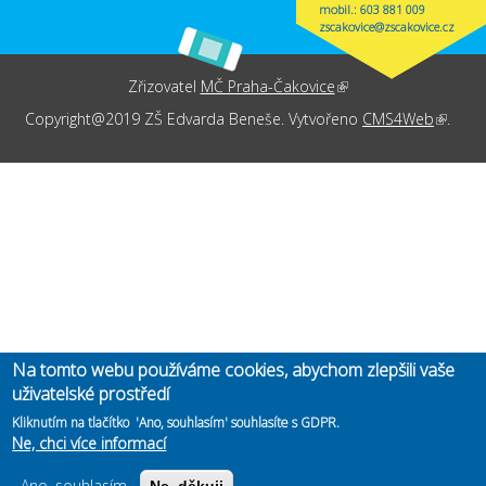
mobil.: 603 881 009
zscakovice@zscakovice.cz
Zřizovatel
MČ Praha-Čakovice
(link is external)
Copyright@2019 ZŠ Edvarda Beneše. Vytvořeno
CMS4Web
(link is
.
externa
Na tomto webu používáme cookies, abychom zlepšili vaše
uživatelské prostředí
Kliknutím na tlačítko 'Ano, souhlasím' souhlasíte s GDPR.
Ne, chci více informací
Ano, souhlasím